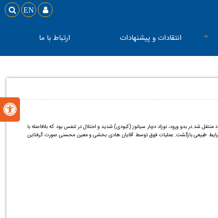

EN

انتقادات و پیشنهادات
ارتباط با ما

انس محمودآباد منتقل شد.در بدو ورود، نوزاد دچار سیانوز (کبودی) شدید و اختلال در تنفس بود که بلافاصله با
ز به شرایط طبیعی بازگشت. عملیات فوق توسط آقایان هادی بخشی و معین محسنی صورت گرفتاین