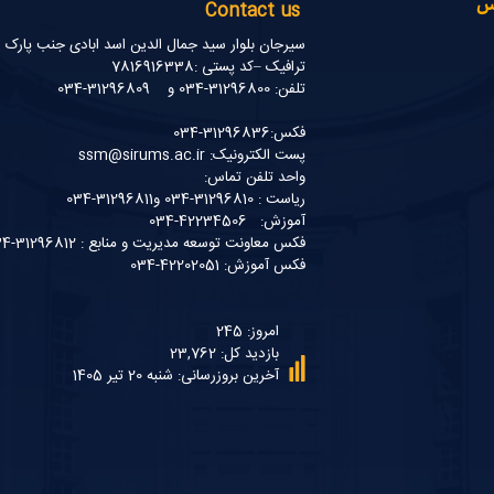
نس
Contact us
سیرجان بلوار سید جمال الدین اسد ابادی جنب پارک
ترافیک –کد پستی :7816916338
تلفن: 31296800-034 و 31296809-034
فکس:31296836-034
پست الکترونیک: ssm@sirums.ac.ir
واحد تلفن تماس:
ریاست : 31296810-034 و31296811-034
آموزش: 42234506-034
فکس معاونت توسعه مدیریت و منابع : 31296812-034
فکس آموزش: 42202051-034
امروز: 245
بازدید کل: 23,762
آخرین بروزرسانی: شنبه 20 تیر 1405