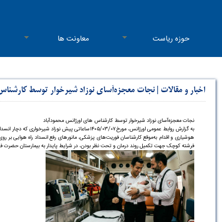
حوزه ریاست
معاونت ها
اخبار و مقالات
|
نجات معجزه‌آسای نوزاد شیرخوار توسط کارشناس 
نجات معجزه‌آسای نوزاد شیرخوار توسط کارشناس های اورژانس محمودآباد
به گزارش روابط عمومی اورژانس، مورخ۱۴۰۵/۰۳/۰۷ساعا
هوشیاری و اقدام به‌موقع کارشناسان فوریت‌های پزشکی، مانورهای رفع انسداد راه هوایی بر 
فرشته کوچک جهت تکمیل روند درمان و تحت نظر بودن، در شرایط پایدار به بیمارستان حضرت فا