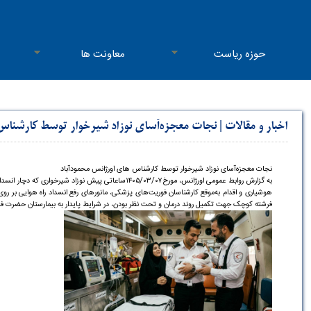
حوزه ریاست
معاونت ها
اخبار و مقالات
|
نجات معجزه‌آسای نوزاد شیرخوار توسط کارشناس 
نجات معجزه‌آسای نوزاد شیرخوار توسط کارشناس های اورژانس محمودآباد
به گزارش روابط عمومی اورژانس، مورخ۱۴۰۵/۰۳/۰۷ساعا
هوشیاری و اقدام به‌موقع کارشناسان فوریت‌های پزشکی، مانورهای رفع انسداد راه هوایی بر 
فرشته کوچک جهت تکمیل روند درمان و تحت نظر بودن، در شرایط پایدار به بیمارستان حضرت فا