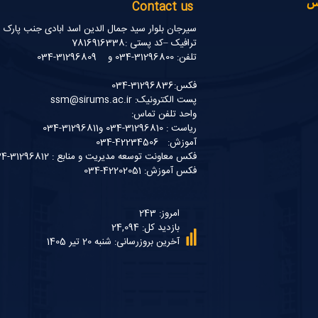
نس
Contact us
سیرجان بلوار سید جمال الدین اسد ابادی جنب پارک
ترافیک –کد پستی :7816916338
تلفن: 31296800-034 و 31296809-034
فکس:31296836-034
پست الکترونیک: ssm@sirums.ac.ir
واحد تلفن تماس:
ریاست : 31296810-034 و31296811-034
آموزش: 42234506-034
فکس معاونت توسعه مدیریت و منابع : 31296812-034
فکس آموزش: 42202051-034
امروز: 243
بازدید کل: 24,094
آخرین بروزرسانی: شنبه 20 تیر 1405