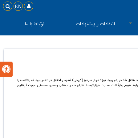

EN

انتقادات و پیشنهادات
ارتباط با ما

انس محمودآباد منتقل شد.در بدو ورود، نوزاد دچار سیانوز (کبودی) شدید و اختلال در تنفس بود که بلافاصله با
ز به شرایط طبیعی بازگشت. عملیات فوق توسط آقایان هادی بخشی و معین محسنی صورت گرفتاین