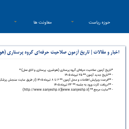
حوزه ریاست
معاونت ها
اخبار و مقالات
|
تاریخ آزمون صلاحیت حرفه‌ای گروه پرستاری (هو
*تاریخ آزمون صلاحیت حرفه‌ای گروه پرستاری (هوشبری، پرستاری و اتاق عمل):*
- **تاریخ جدید آزمون:** ۲۵ تیرماه ۱۴۰۵
- **فرصت ویرایش اطلاعات و محل آزمون:** ۶ تا ۸ تیرماه ۱۴۰۵ (از طریق سایت سنجش پزشکی)
- **دریافت کارت ورود به جلسه:** ۲۳ تیرماه ۱۴۰۵
- **سایت مرجع:** [www.sanjeshp.ir](http://www.sanjeshp.ir)