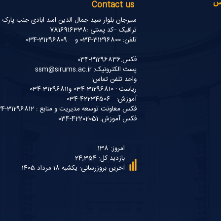
نس
Contact us
سیرجان بلوار سید جمال الدین اسد ابادی جنب پارک
ترافیک –کد پستی :7816916338
تلفن: 31296800-034 و 31296809-034
فکس:31296836-034
پست الکترونیک: ssm@sirums.ac.ir
واحد تلفن تماس:
ریاست : 31296810-034 و31296811-034
آموزش: 42234506-034
فکس معاونت توسعه مدیریت و منابع : 31296812-034
فکس آموزش: 42202051-034
امروز: 138
بازدید کل: 24,354
آخرین بروزرسانی: یکشبه 18 مرداد 1405