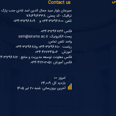
نس
Contact us
سیرجان بلوار سید جمال الدین اسد ابادی جنب پارک
ترافیک –کد پستی :7816916338
تلفن: 31296800-034 و 31296809-034
فکس:31296836-034
پست الکترونیک: ssm@sirums.ac.ir
واحد تلفن تماس:
ریاست : 31296810-034 و31296811-034
آموزش: 42234506-034
فکس معاونت توسعه مدیریت و منابع : 31296812-034
فکس آموزش: 42202051-034
امروز: 00
بازدید کل: 24,009
آخرین بروزرسانی: شنبه 20 تیر 1405