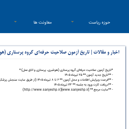
حوزه ریاست
معاونت ها
اخبار و مقالات
|
تاریخ آزمون صلاحیت حرفه‌ای گروه پرستاری (هو
*تاریخ آزمون صلاحیت حرفه‌ای گروه پرستاری (هوشبری، پرستاری و اتاق عمل):*
- **تاریخ جدید آزمون:** ۲۵ تیرماه ۱۴۰۵
- **فرصت ویرایش اطلاعات و محل آزمون:** ۶ تا ۸ تیرماه ۱۴۰۵ (از طریق سایت سنجش پزشکی)
- **دریافت کارت ورود به جلسه:** ۲۳ تیرماه ۱۴۰۵
- **سایت مرجع:** [www.sanjeshp.ir](http://www.sanjeshp.ir)