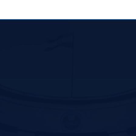
نس
Contact us
سیرجان بلوار سید جمال الدین اسد ابادی جنب پارک
ترافیک –کد پستی :7816916338
تلفن: 31296800-034 و 31296809-034