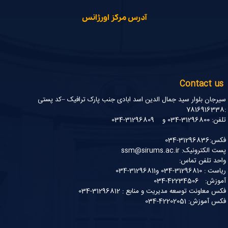
آدرس مرکز اورژانس
Contact us
سیرجان بلوار سید جمال الدین اسد ابادی جنب پارک ترافیک –کد پستی
:7816916338
تلفن: 31296800-034 و 31296809-034
فکس:31296836-034
پست الکترونیک: ssm@sirums.ac.ir
واحد تلفن تماس:
ریاست : 31296810-034 و31296811-034
آموزش: 42234506-034
فکس معاونت توسعه مدیریت و منابع : 31296812-034
فکس آموزش: 42202051-034