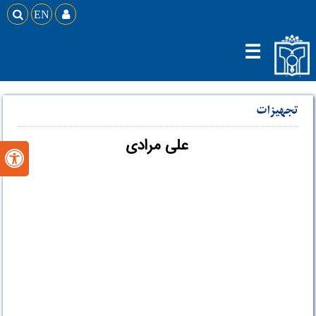

EN

☰
تجهیزات
علی مرادی
