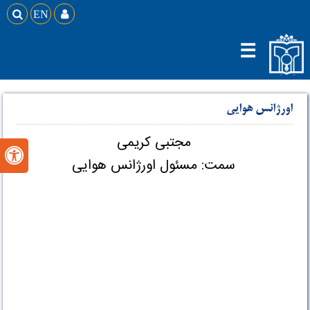

EN

☰
اورژانس هوایی
مجتبی کریمی

سمت: مسئول اورژانس هوایی