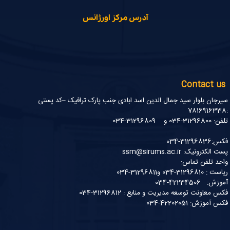
آدرس مرکز اورژانس
Contact us
سیرجان بلوار سید جمال الدین اسد ابادی جنب پارک ترافیک –کد پستی
:7816916338
تلفن: 31296800-034 و 31296809-034
فکس:31296836-034
پست الکترونیک: ssm@sirums.ac.ir
واحد تلفن تماس:
ریاست : 31296810-034 و31296811-034
آموزش: 42234506-034
فکس معاونت توسعه مدیریت و منابع : 31296812-034
فکس آموزش: 42202051-034