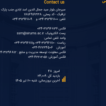
نس
Contact us
سیرجان بلوار سید جمال الدین اسد ابادی جنب پارک
ترافیک –کد پستی :7816916338
تلفن: 31296800-034 و 31296809-034
فکس:31296836-034
پست الکترونیک: ssm@sirums.ac.ir
واحد تلفن تماس:
ریاست : 31296810-034 و31296811-034
آموزش: 42234506-034
فکس معاونت توسعه مدیریت و منابع : 31296812-034
فکس آموزش: 42202051-034
امروز: 48
بازدید کل: 24,009
آخرین بروزرسانی: شنبه 20 تیر 1405