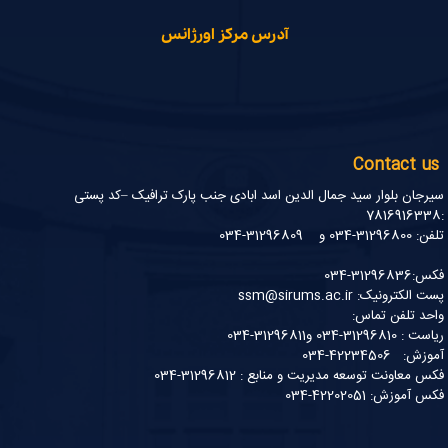
آدرس مرکز اورژانس
Contact us
سیرجان بلوار سید جمال الدین اسد ابادی جنب پارک ترافیک –کد پستی
:7816916338
تلفن: 31296800-034 و 31296809-034
فکس:31296836-034
پست الکترونیک: ssm@sirums.ac.ir
واحد تلفن تماس:
ریاست : 31296810-034 و31296811-034
آموزش: 42234506-034
فکس معاونت توسعه مدیریت و منابع : 31296812-034
فکس آموزش: 42202051-034